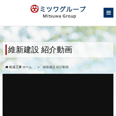
維新建設 紹介動画
軌道工事 ホーム
維新建設 紹介動画
動
画
プ
レ
ー
ヤ
ー