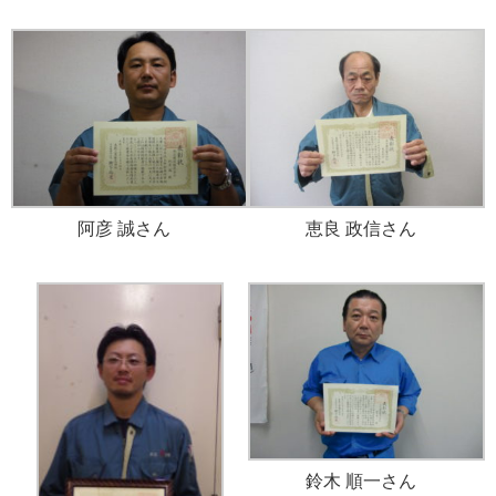
阿彦 誠さん
恵良 政信さん
鈴木 順一さん